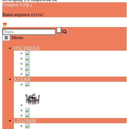
Товаров 0 (0р.)
Ваша корзина пуста!
Меню
ГОСТИНАЯ
Диваны
Мягкие кресла
Деревянные кресла
Пуфы
Банкетки
КУХНЯ
Кухонные уголки и
диваны
Обеденные группы
Обеденные столы
Стулья
СПАЛЬНЯ
МАТРАСЫ